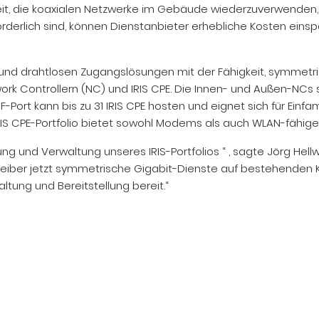
hkeit, die koaxialen Netzwerke im Gebäude wiederzuverwenden
rderlich sind, können Dienstanbieter erhebliche Kosten einsp
r- und drahtlosen Zugangslösungen mit der Fähigkeit, symmetri
work Controllern (NC) und IRIS CPE. Die Innen- und Außen-NCs s
r HF-Port kann bis zu 31 IRIS CPE hosten und eignet sich für Ei
IS CPE-Portfolio bietet sowohl Modems als auch WLAN-fähi
ung und Verwaltung unseres IRIS-Portfolios “ , sagte Jörg Hel
eiber jetzt symmetrische Gigabit-Dienste auf bestehenden Koa
ltung und Bereitstellung bereit.“