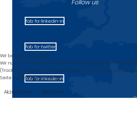
Follow us
fab fa-linkedin-in
fab fa-twitter
Wir benutzen Cookies
Wir nutzen Cookies auf unserer Website. Einige von ihnen sin
(Tracking Cookies). Sie können selbst entscheiden, ob Sie di
Seite zur Verfügung stehen.
fab fa-linkedin-in
Akzeptieren
Ablehnen
fab fa-twitter
© 2026 GiaX GmbH • Ihr Partner für innovative 