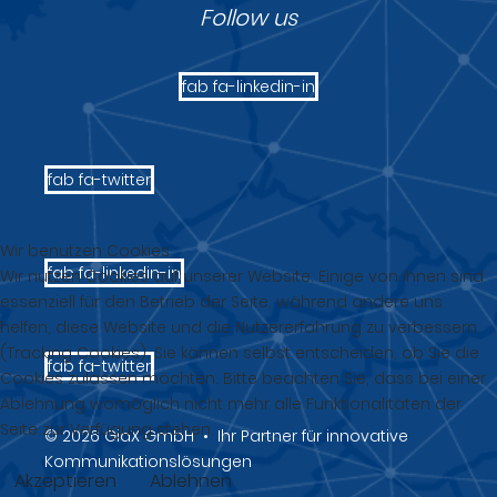
Follow us
fab fa-linkedin-in
fab fa-twitter
Wir benutzen Cookies
fab fa-linkedin-in
Wir nutzen Cookies auf unserer Website. Einige von ihnen sind
essenziell für den Betrieb der Seite, während andere uns
helfen, diese Website und die Nutzererfahrung zu verbessern
(Tracking Cookies). Sie können selbst entscheiden, ob Sie die
fab fa-twitter
Cookies zulassen möchten. Bitte beachten Sie, dass bei einer
Ablehnung womöglich nicht mehr alle Funktionalitäten der
Seite zur Verfügung stehen.
© 2026 GiaX GmbH • Ihr Partner für innovative
Kommunikationslösungen
Akzeptieren
Ablehnen